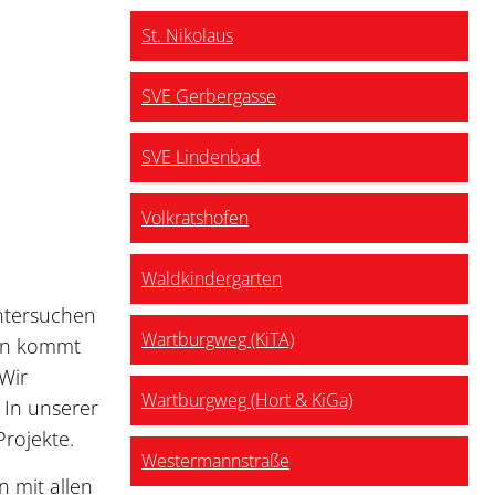
St. Nikolaus
SVE Gerbergasse
SVE Lindenbad
Volkratshofen
Waldkindergarten
untersuchen
Wartburgweg (KiTA)
gen kommt
 Wir
Wartburgweg (Hort & KiGa)
In unserer
rojekte.
Westermannstraße
n mit allen