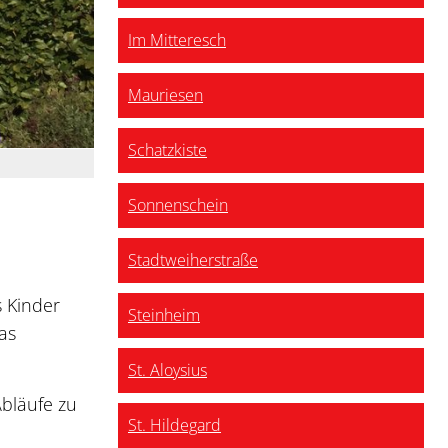
Im Mitteresch
Mauriesen
Schatzkiste
Sonnenschein
Stadtweiherstraße
s Kinder
Steinheim
as
St. Aloysius
bläufe zu
St. Hildegard