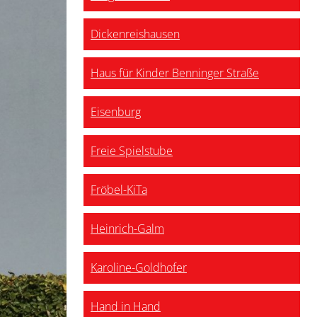
Dickenreishausen
Haus für Kinder Benninger Straße
Eisenburg
Freie Spielstube
Fröbel-KiTa
Heinrich-Galm
Karoline-Goldhofer
Hand in Hand