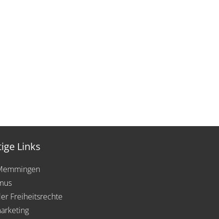
ige Links
 Memmingen
mus
der Freiheitsrechte
arketing