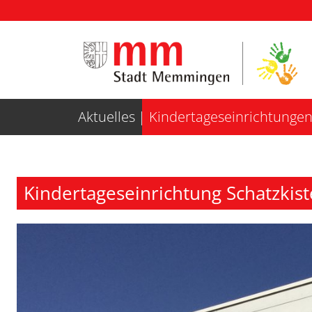
Weiter zur Navigation
Weiter zum Inhalt
Aktuelles
Kindertageseinrichtunge
Kindertageseinrichtung Schatzkiste