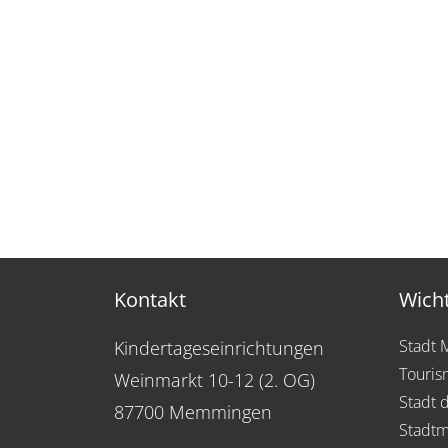
Kontakt
Wicht
Stadt
Kindertageseinrichtungen
Touris
Weinmarkt 10-12 (2. OG)
Stadt 
87700 Memmingen
Stadtm