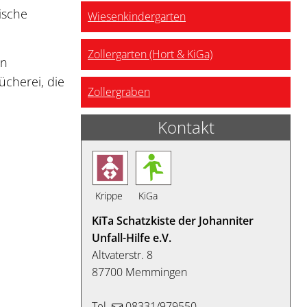
ische
Wiesenkindergarten
Zollergarten (Hort & KiGa)
in
ücherei, die
Zollergraben
Kontakt
Krippe
KiGa
KiTa Schatzkiste der Johanniter
Unfall-Hilfe e.V.
Altvaterstr. 8
87700 Memmingen
Tel.
08331/979550