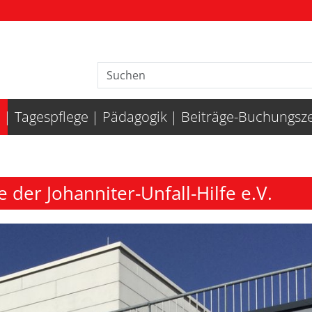
n
Tagespflege
Pädagogik
Beiträge-Buchungsze
 der Johanniter-Unfall-Hilfe e.V.