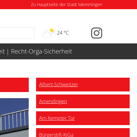
Zu Hauptseite der Stadt Memmingen
24 °C
it
Recht-Orga-Sicherheit
Albert-Schweitzer
Amendingen
Am Kempter Tor
Bürgerstift-KiGa