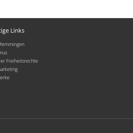
ige Links
 Memmingen
mus
der Freiheitsrechte
arketing
erke